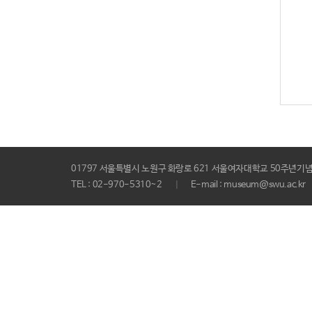
01797 서울특별시 노원구 화랑로 621 서울여자대학교 50주년기념
TEL : 02-970-5310~2
E-mail : museum@swu.ac.kr